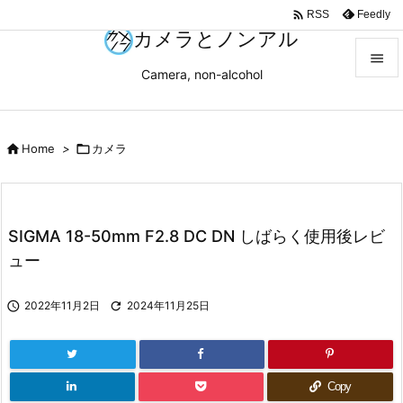

Feedly
RSS
カメラとノンアル

Camera, non-alcohol

メニュ


Home
>

カメラ
サイド

前へ

SIGMA 18-50mm F2.8 DC DN しばらく使用後レビ
次へ
ュー

検索

2022年11月2日

2024年11月25日
Copy