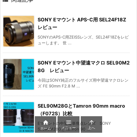
SONY Eマウント APS-C用 SEL24F18Z
レビュー
SONYのAPS-C用ZEISSレンズ、SEL24F18Zをレビ
ューします。 世 ...
SONY Eマウント中望遠マクロ SEL90M2
8G レビュー
今回はSONY純正のフルサイズ用中望遠マクロレン
ズ FE 90mm F2.8 M ...
SEL90M28GとTamron 90mm macro
（F072S）比較



Eマウントの中望遠単焦点レンズ SONY
メニュー
上へ
ホーム
SEL90M28GとTamron 90 ...